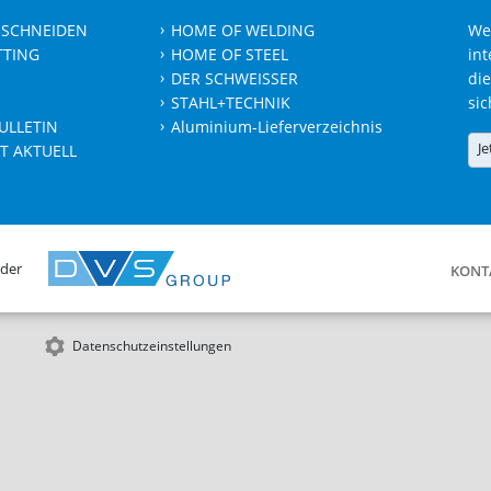
 SCHNEIDEN
HOME OF WELDING
We
TTING
HOME OF STEEL
int
DER SCHWEISSER
die
STAHL+TECHNIK
sic
ULLETIN
Aluminium-Lieferverzeichnis
Je
T AKTUELL
 der
KONT
Datenschutzeinstellungen