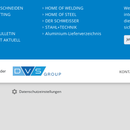
 SCHNEIDEN
HOME OF WELDING
We
TTING
HOME OF STEEL
int
DER SCHWEISSER
die
STAHL+TECHNIK
sic
ULLETIN
Aluminium-Lieferverzeichnis
Je
T AKTUELL
 der
KONT
Datenschutzeinstellungen