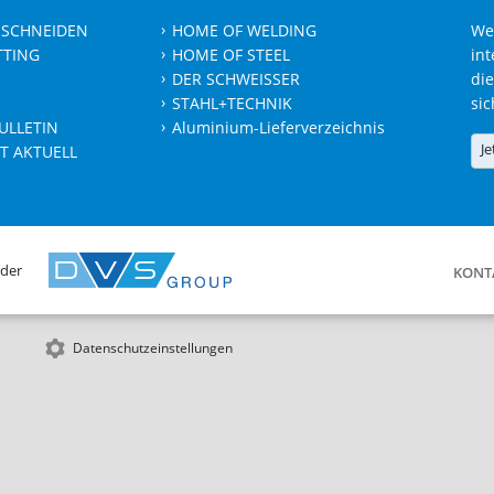
 SCHNEIDEN
HOME OF WELDING
We
TTING
HOME OF STEEL
int
DER SCHWEISSER
die
STAHL+TECHNIK
sic
ULLETIN
Aluminium-Lieferverzeichnis
Je
T AKTUELL
 der
KONT
Datenschutzeinstellungen