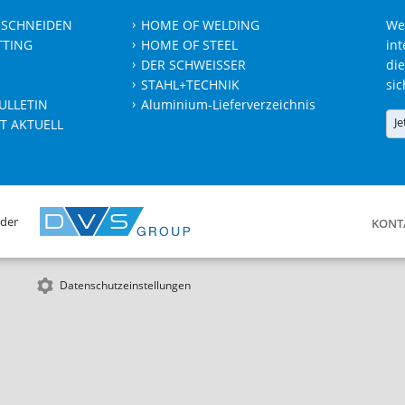
 SCHNEIDEN
HOME OF WELDING
We
TTING
HOME OF STEEL
int
DER SCHWEISSER
die
STAHL+TECHNIK
sic
ULLETIN
Aluminium-Lieferverzeichnis
Je
T AKTUELL
 der
KONT
Datenschutzeinstellungen