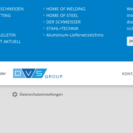
 SCHNEIDEN
HOME OF WELDING
We
TTING
HOME OF STEEL
int
DER SCHWEISSER
die
STAHL+TECHNIK
sic
ULLETIN
Aluminium-Lieferverzeichnis
Je
T AKTUELL
 der
KONT
Datenschutzeinstellungen