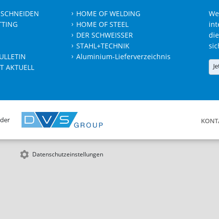
 SCHNEIDEN
HOME OF WELDING
We
TTING
HOME OF STEEL
int
DER SCHWEISSER
die
STAHL+TECHNIK
sic
ULLETIN
Aluminium-Lieferverzeichnis
Je
T AKTUELL
 der
KONT
Datenschutzeinstellungen