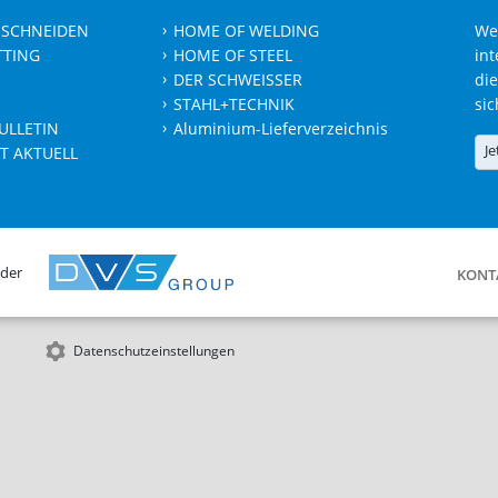
 SCHNEIDEN
HOME OF WELDING
We
TTING
HOME OF STEEL
int
DER SCHWEISSER
die
STAHL+TECHNIK
sic
ULLETIN
Aluminium-Lieferverzeichnis
Je
T AKTUELL
 der
KONT
Datenschutzeinstellungen