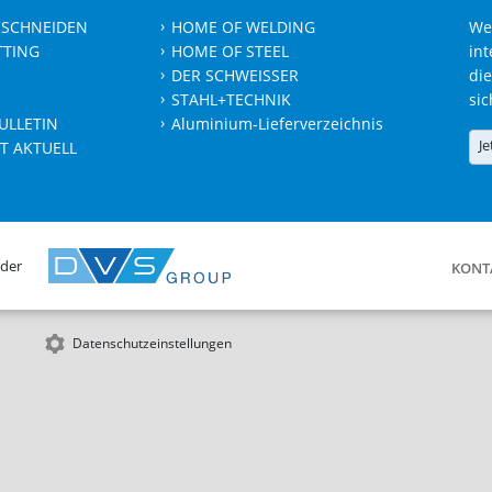
 SCHNEIDEN
HOME OF WELDING
We
TTING
HOME OF STEEL
int
DER SCHWEISSER
die
STAHL+TECHNIK
sic
ULLETIN
Aluminium-Lieferverzeichnis
Je
T AKTUELL
 der
KONT
Datenschutzeinstellungen