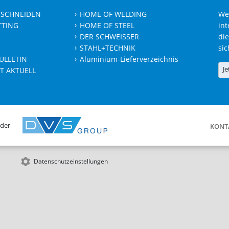
 SCHNEIDEN
HOME OF WELDING
We
TTING
HOME OF STEEL
int
DER SCHWEISSER
die
STAHL+TECHNIK
sic
ULLETIN
Aluminium-Lieferverzeichnis
Je
T AKTUELL
 der
KONT
Datenschutzeinstellungen