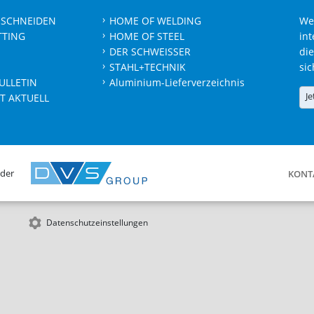
 SCHNEIDEN
HOME OF WELDING
We
TTING
HOME OF STEEL
int
DER SCHWEISSER
die
STAHL+TECHNIK
sic
ULLETIN
Aluminium-Lieferverzeichnis
Je
T AKTUELL
 der
KONT
Datenschutzeinstellungen