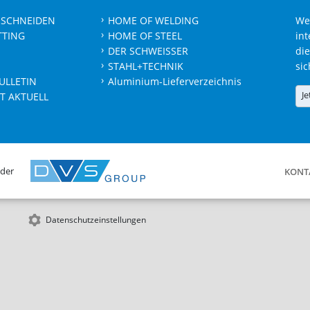
 SCHNEIDEN
HOME OF WELDING
We
TTING
HOME OF STEEL
int
DER SCHWEISSER
die
STAHL+TECHNIK
sic
ULLETIN
Aluminium-Lieferverzeichnis
Je
T AKTUELL
 der
KONT
Datenschutzeinstellungen