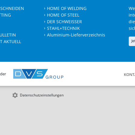
 SCHNEIDEN
HOME OF WELDING
We
TTING
HOME OF STEEL
int
DER SCHWEISSER
die
STAHL+TECHNIK
sic
ULLETIN
Aluminium-Lieferverzeichnis
Je
T AKTUELL
 der
KONT
Datenschutzeinstellungen