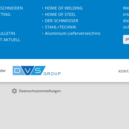
 SCHNEIDEN
HOME OF WELDING
We
TTING
HOME OF STEEL
int
DER SCHWEISSER
die
STAHL+TECHNIK
sic
ULLETIN
Aluminium-Lieferverzeichnis
Je
T AKTUELL
 der
KONT
Datenschutzeinstellungen