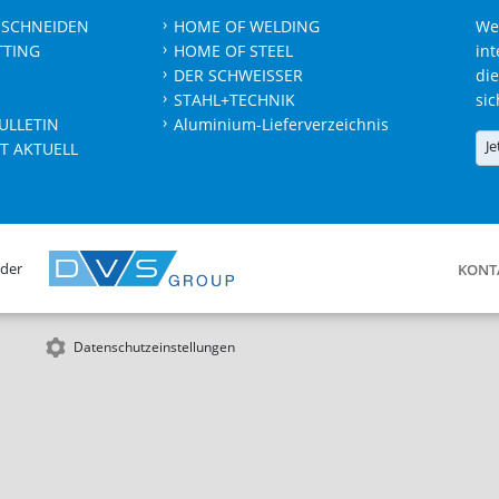
 SCHNEIDEN
HOME OF WELDING
We
TTING
HOME OF STEEL
int
DER SCHWEISSER
die
STAHL+TECHNIK
sic
ULLETIN
Aluminium-Lieferverzeichnis
Je
T AKTUELL
 der
KONT
Datenschutzeinstellungen