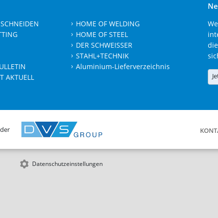
Ne
 SCHNEIDEN
HOME OF WELDING
We
TTING
HOME OF STEEL
int
DER SCHWEISSER
die
STAHL+TECHNIK
sic
ULLETIN
Aluminium-Lieferverzeichnis
Je
T AKTUELL
 der
KONT
Datenschutzeinstellungen