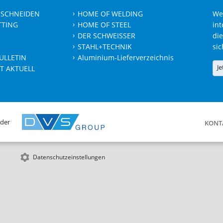
 SCHNEIDEN
HOME OF WELDING
We
TTING
HOME OF STEEL
int
DER SCHWEISSER
die
STAHL+TECHNIK
sic
ULLETIN
Aluminium-Lieferverzeichnis
Je
T AKTUELL
 der
KONT
Datenschutzeinstellungen