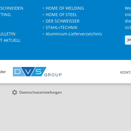
 SCHNEIDEN
HOME OF WELDING
We
TTING
HOME OF STEEL
int
DER SCHWEISSER
die
STAHL+TECHNIK
sic
ULLETIN
Aluminium-Lieferverzeichnis
Je
T AKTUELL
 der
KONT
Datenschutzeinstellungen