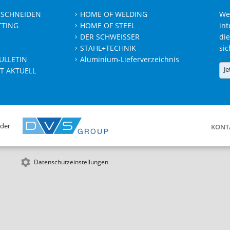
 SCHNEIDEN
HOME OF WELDING
We
TTING
HOME OF STEEL
int
DER SCHWEISSER
die
STAHL+TECHNIK
sic
ULLETIN
Aluminium-Lieferverzeichnis
Je
T AKTUELL
 der
KONT
Datenschutzeinstellungen