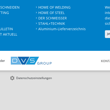
 SCHNEIDEN
HOME OF WELDING
We
TTING
HOME OF STEEL
int
DER SCHWEISSER
die
STAHL+TECHNIK
sic
ULLETIN
Aluminium-Lieferverzeichnis
Je
T AKTUELL
 der
KONT
Datenschutzeinstellungen