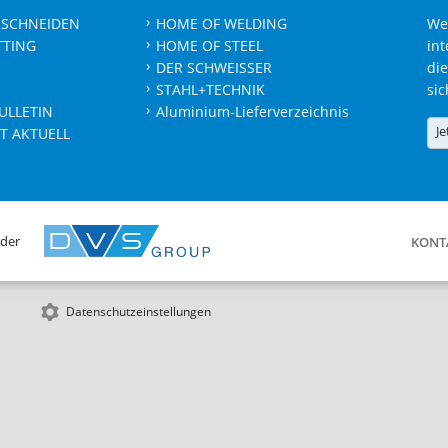
 SCHNEIDEN
HOME OF WELDING
We
TTING
HOME OF STEEL
int
DER SCHWEISSER
die
STAHL+TECHNIK
sic
ULLETIN
Aluminium-Lieferverzeichnis
Je
T AKTUELL
 der
KONT
Datenschutzeinstellungen