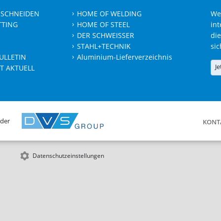
 SCHNEIDEN
HOME OF WELDING
We
TTING
HOME OF STEEL
int
DER SCHWEISSER
die
STAHL+TECHNIK
sic
ULLETIN
Aluminium-Lieferverzeichnis
Je
T AKTUELL
 der
KONT
Datenschutzeinstellungen