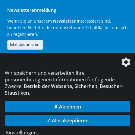
Newsletteranmeldung
Wenn Sie an unserem
Newsletter
interessiert sind,
benutzen Sie bitte die untenstehende Schaltfläche, um sich
zu registrieren.
Jetzt abonnieren!
Die DVS Media GmbH ist ein Unternehmen der
Wir speichern und verarbeiten Ihre
personenbezogenen Informationen für folgende
Zwecke:
Betrieb der Webseite, Sicherheit, Besucher-
Statistiken
.
KONTAKT
IMPRESSUM
DATENSCHUTZ
✗ Ablehnen
© 2026 DVS Media GmbH
✓ Alle akzeptieren
Datenschutzeinstellungen
Einstellungen
...
die profilschmiede - Internetagentur