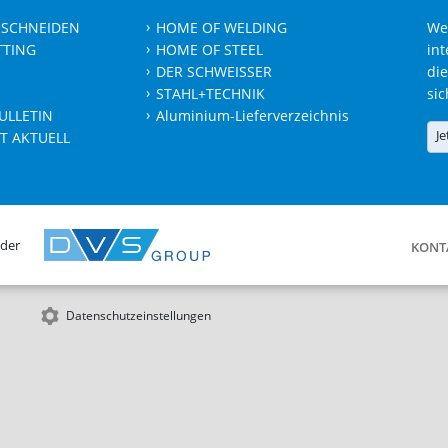
 SCHNEIDEN
HOME OF WELDING
We
TTING
HOME OF STEEL
int
DER SCHWEISSER
die
STAHL+TECHNIK
sic
ULLETIN
Aluminium-Lieferverzeichnis
Je
T AKTUELL
 der
KONT
Datenschutzeinstellungen