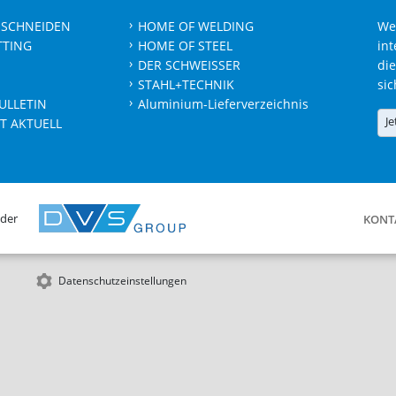
 SCHNEIDEN
HOME OF WELDING
We
TTING
HOME OF STEEL
int
DER SCHWEISSER
die
STAHL+TECHNIK
sic
ULLETIN
Aluminium-Lieferverzeichnis
Je
T AKTUELL
 der
KONT
Datenschutzeinstellungen