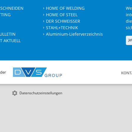
 SCHNEIDEN
HOME OF WELDING
We
TTING
HOME OF STEEL
int
DER SCHWEISSER
die
STAHL+TECHNIK
sic
ULLETIN
Aluminium-Lieferverzeichnis
Je
T AKTUELL
 der
KONT
Datenschutzeinstellungen