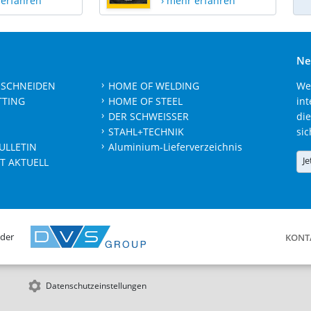
 erfahren
› mehr erfahren
Ne
 SCHNEIDEN
HOME OF WELDING
We
TTING
HOME OF STEEL
int
DER SCHWEISSER
die
STAHL+TECHNIK
sic
ULLETIN
Aluminium-Lieferverzeichnis
Je
T AKTUELL
 der
KONT
Datenschutzeinstellungen