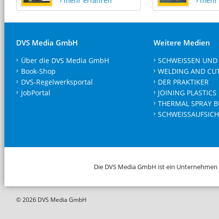
› mehr erfahren
› mehr
DVS Media GmbH
Weitere Medien
Über die DVS Media GmbH
SCHWEISSEN UND
Book-Shop
WELDING AND CU
DVS-Regelwerksportal
DER PRAKTIKER
JobPortal
JOINING PLASTICS
THERMAL SPRAY B
SCHWEISSAUFSICH
Die DVS Media GmbH ist ein Unternehmen
© 2026 DVS Media GmbH