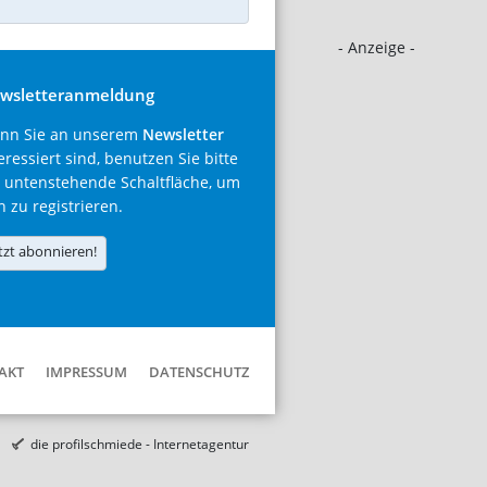
- Anzeige -
wsletteranmeldung
nn Sie an unserem
Newsletter
eressiert sind, benutzen Sie bitte
 untenstehende Schaltfläche, um
h zu registrieren.
tzt abonnieren!
AKT
IMPRESSUM
DATENSCHUTZ
die profilschmiede - Internetagentur