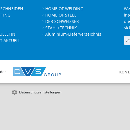
 SCHNEIDEN
HOME OF WELDING
We
TTING
HOME OF STEEL
int
DER SCHWEISSER
die
STAHL+TECHNIK
sic
ULLETIN
Aluminium-Lieferverzeichnis
Je
T AKTUELL
 der
KONT
Datenschutzeinstellungen