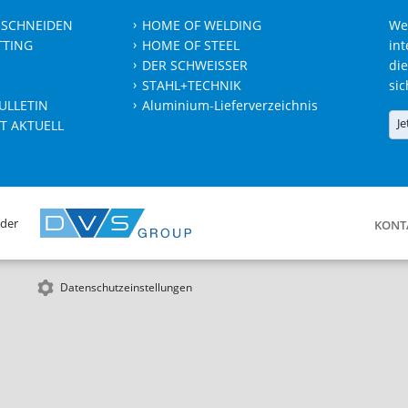
 SCHNEIDEN
HOME OF WELDING
We
TTING
HOME OF STEEL
int
DER SCHWEISSER
die
STAHL+TECHNIK
sic
ULLETIN
Aluminium-Lieferverzeichnis
Je
T AKTUELL
 der
KONT
Datenschutzeinstellungen