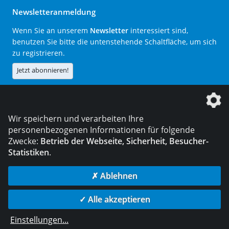
Newsletteranmeldung
Wenn Sie an unserem
Newsletter
interessiert sind,
benutzen Sie bitte die untenstehende Schaltfläche, um sich
zu registrieren.
Jetzt abonnieren!
Die DVS Media GmbH ist ein Unternehmen der
Wir speichern und verarbeiten Ihre
personenbezogenen Informationen für folgende
Zwecke:
Betrieb der Webseite, Sicherheit, Besucher-
Statistiken
.
KONTAKT
IMPRESSUM
DATENSCHUTZ
✗ Ablehnen
© 2026 DVS Media GmbH
✓ Alle akzeptieren
Datenschutzeinstellungen
Einstellungen
...
die profilschmiede - Internetagentur