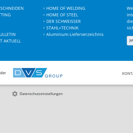
 SCHNEIDEN
HOME OF WELDING
We
TTING
HOME OF STEEL
int
DER SCHWEISSER
die
STAHL+TECHNIK
sic
ULLETIN
Aluminium-Lieferverzeichnis
Je
T AKTUELL
 der
KONT
Datenschutzeinstellungen