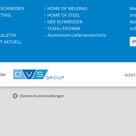
 SCHNEIDEN
HOME OF WELDING
We
TTING
HOME OF STEEL
int
DER SCHWEISSER
die
STAHL+TECHNIK
sic
ULLETIN
Aluminium-Lieferverzeichnis
Je
T AKTUELL
 der
KONT
Datenschutzeinstellungen