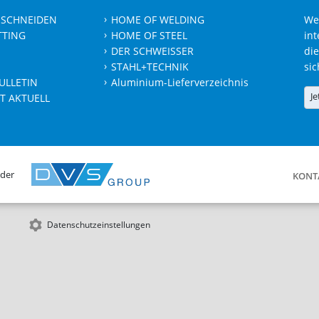
 SCHNEIDEN
HOME OF WELDING
We
TTING
HOME OF STEEL
int
DER SCHWEISSER
die
STAHL+TECHNIK
sic
ULLETIN
Aluminium-Lieferverzeichnis
Je
T AKTUELL
 der
KONT
Datenschutzeinstellungen