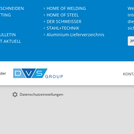
 SCHNEIDEN
HOME OF WELDING
We
TTING
HOME OF STEEL
int
DER SCHWEISSER
die
STAHL+TECHNIK
sic
ULLETIN
Aluminium-Lieferverzeichnis
Je
T AKTUELL
 der
KONT
Datenschutzeinstellungen