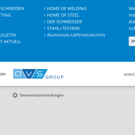
 SCHNEIDEN
HOME OF WELDING
We
TTING
HOME OF STEEL
int
DER SCHWEISSER
die
STAHL+TECHNIK
sic
ULLETIN
Aluminium-Lieferverzeichnis
Je
T AKTUELL
 der
KONT
Datenschutzeinstellungen