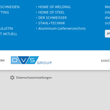
 SCHNEIDEN
HOME OF WELDING
We
TTING
HOME OF STEEL
int
DER SCHWEISSER
die
STAHL+TECHNIK
sic
ULLETIN
Aluminium-Lieferverzeichnis
Je
T AKTUELL
 der
KONT
Datenschutzeinstellungen