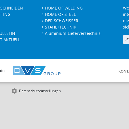
 SCHNEIDEN
HOME OF WELDING
We
TTING
HOME OF STEEL
int
DER SCHWEISSER
die
STAHL+TECHNIK
sic
ULLETIN
Aluminium-Lieferverzeichnis
Je
T AKTUELL
 der
KONT
Datenschutzeinstellungen