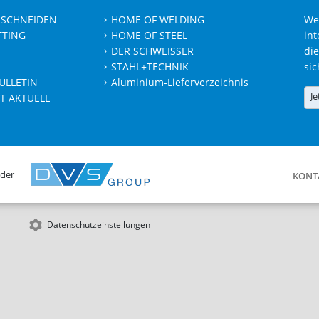
 SCHNEIDEN
HOME OF WELDING
We
TTING
HOME OF STEEL
int
DER SCHWEISSER
die
STAHL+TECHNIK
sic
ULLETIN
Aluminium-Lieferverzeichnis
Je
T AKTUELL
 der
KONT
Datenschutzeinstellungen