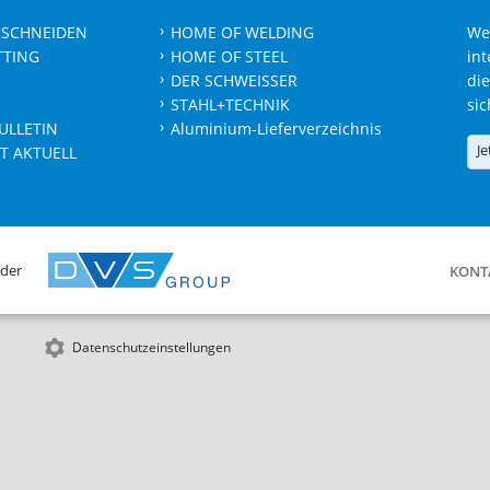
 SCHNEIDEN
HOME OF WELDING
We
TTING
HOME OF STEEL
int
DER SCHWEISSER
die
STAHL+TECHNIK
sic
ULLETIN
Aluminium-Lieferverzeichnis
Je
T AKTUELL
 der
KONT
Datenschutzeinstellungen