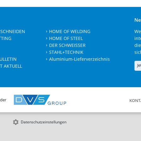
Ne
 SCHNEIDEN
HOME OF WELDING
We
TTING
HOME OF STEEL
int
DER SCHWEISSER
die
STAHL+TECHNIK
sic
ULLETIN
Aluminium-Lieferverzeichnis
Je
T AKTUELL
 der
KONT
Datenschutzeinstellungen