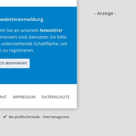
- Anzeige -
wsletteranmeldung
nn Sie an unserem
Newsletter
eressiert sind, benutzen Sie bitte
 untenstehende Schaltfläche, um
h zu registrieren.
tzt abonnieren!
AKT
IMPRESSUM
DATENSCHUTZ
die profilschmiede - Internetagentur