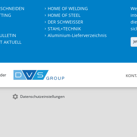
 SCHNEIDEN
HOME OF WELDING
We
TTING
HOME OF STEEL
int
DER SCHWEISSER
die
STAHL+TECHNIK
sic
ULLETIN
Aluminium-Lieferverzeichnis
Je
T AKTUELL
 der
KONT
Datenschutzeinstellungen