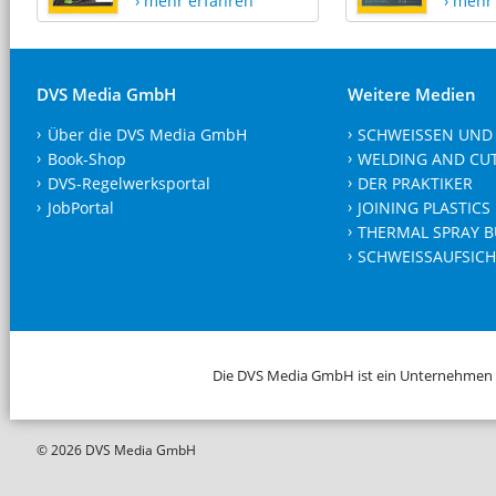
› mehr erfahren
› mehr
DVS Media GmbH
Weitere Medien
Über die DVS Media GmbH
SCHWEISSEN UND
Book-Shop
WELDING AND CU
DVS-Regelwerksportal
DER PRAKTIKER
JobPortal
JOINING PLASTICS
THERMAL SPRAY B
SCHWEISSAUFSICH
Die DVS Media GmbH ist ein Unternehmen
© 2026 DVS Media GmbH