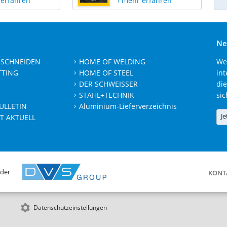
 erfahren
› mehr erfahren
Ne
 SCHNEIDEN
HOME OF WELDING
We
TTING
HOME OF STEEL
int
DER SCHWEISSER
die
STAHL+TECHNIK
sic
ULLETIN
Aluminium-Lieferverzeichnis
Je
T AKTUELL
 der
KONT
Datenschutzeinstellungen