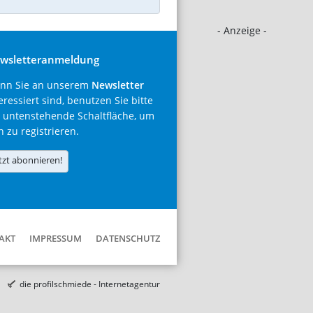
- Anzeige -
wsletteranmeldung
nn Sie an unserem
Newsletter
eressiert sind, benutzen Sie bitte
 untenstehende Schaltfläche, um
h zu registrieren.
tzt abonnieren!
AKT
IMPRESSUM
DATENSCHUTZ
die profilschmiede - Internetagentur