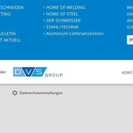
 SCHNEIDEN
HOME OF WELDING
We
TTING
HOME OF STEEL
int
DER SCHWEISSER
die
STAHL+TECHNIK
sic
ULLETIN
Aluminium-Lieferverzeichnis
Je
T AKTUELL
 der
KONT
Datenschutzeinstellungen