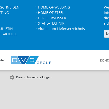
 SCHNEIDEN
HOME OF WELDING
We
TTING
HOME OF STEEL
int
DER SCHWEISSER
die
STAHL+TECHNIK
sic
ULLETIN
Aluminium-Lieferverzeichnis
Je
T AKTUELL
 der
KONT
Datenschutzeinstellungen