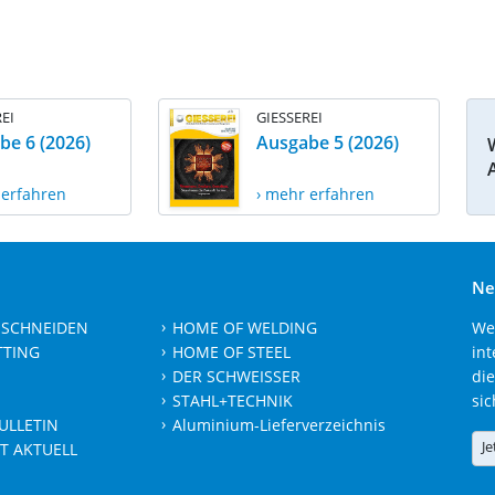
EI
GIESSEREI
be 6 (2026)
Ausgabe 5 (2026)
 erfahren
› mehr erfahren
Ne
 SCHNEIDEN
HOME OF WELDING
We
TTING
HOME OF STEEL
int
DER SCHWEISSER
die
STAHL+TECHNIK
sic
ULLETIN
Aluminium-Lieferverzeichnis
Je
T AKTUELL