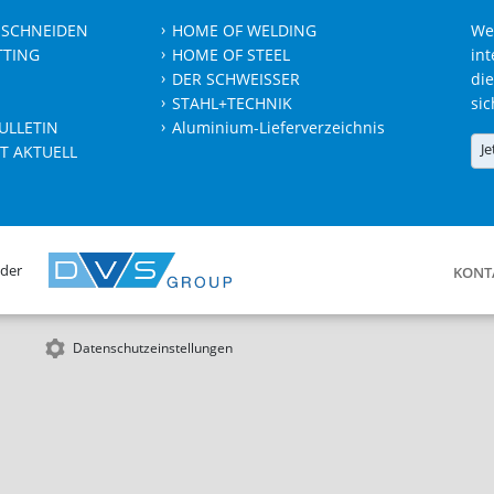
 SCHNEIDEN
HOME OF WELDING
We
TTING
HOME OF STEEL
int
DER SCHWEISSER
die
STAHL+TECHNIK
sic
ULLETIN
Aluminium-Lieferverzeichnis
Je
T AKTUELL
 der
KONT
Datenschutzeinstellungen