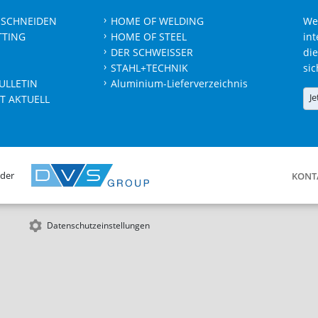
 SCHNEIDEN
HOME OF WELDING
We
TTING
HOME OF STEEL
int
DER SCHWEISSER
die
STAHL+TECHNIK
sic
ULLETIN
Aluminium-Lieferverzeichnis
Je
T AKTUELL
 der
KONT
Datenschutzeinstellungen