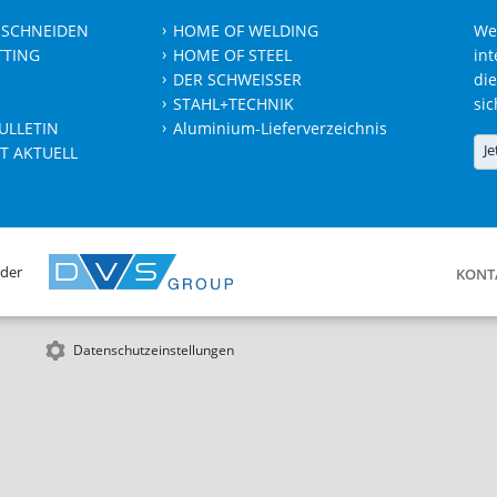
 SCHNEIDEN
HOME OF WELDING
We
TTING
HOME OF STEEL
int
DER SCHWEISSER
die
STAHL+TECHNIK
sic
ULLETIN
Aluminium-Lieferverzeichnis
Je
T AKTUELL
 der
KONT
Datenschutzeinstellungen