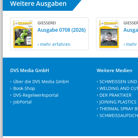
Weitere Ausgaben
GIESSEREI
GIESSER
Ausgabe 0708 (2026)
Ausga
› mehr erfahren
› mehr
DVS Media GmbH
Weitere Medien
Über die DVS Media GmbH
SCHWEISSEN UND
Book-Shop
WELDING AND CU
DVS-Regelwerksportal
DER PRAKTIKER
JobPortal
JOINING PLASTICS
THERMAL SPRAY B
SCHWEISSAUFSICH