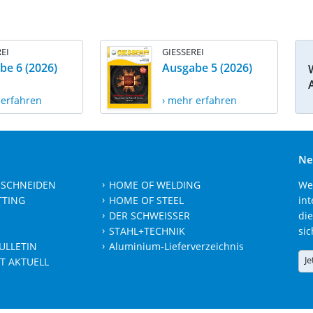
EI
GIESSEREI
be 6 (2026)
Ausgabe 5 (2026)
 erfahren
› mehr erfahren
Ne
 SCHNEIDEN
HOME OF WELDING
We
TTING
HOME OF STEEL
int
DER SCHWEISSER
die
STAHL+TECHNIK
sic
ULLETIN
Aluminium-Lieferverzeichnis
Je
T AKTUELL