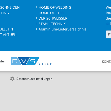
 SCHNEIDEN
HOME OF WELDING
We
TTING
HOME OF STEEL
int
DER SCHWEISSER
die
STAHL+TECHNIK
sic
ULLETIN
Aluminium-Lieferverzeichnis
Je
T AKTUELL
 der
KONT
Datenschutzeinstellungen