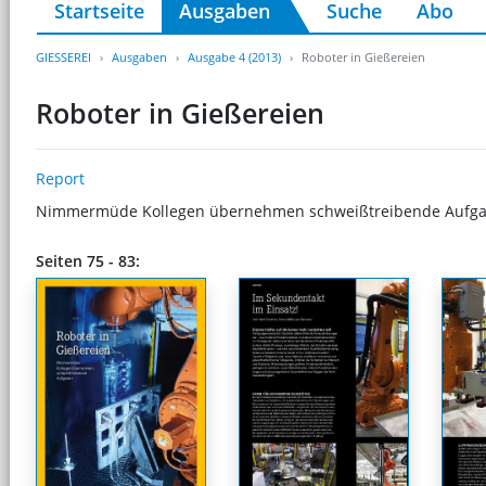
Startseite
Ausgaben
Suche
Abo
GIESSEREI
Ausgaben
Ausgabe 4 (2013)
Roboter in Gießereien
Roboter in Gießereien
Report
Nimmermüde Kollegen übernehmen schweißtreibende Aufg
Seiten 75 - 83: