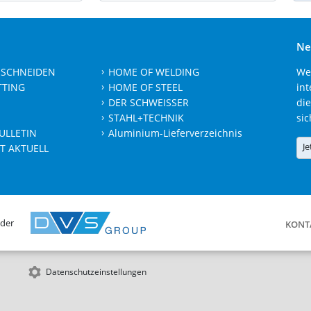
Ne
 SCHNEIDEN
HOME OF WELDING
We
TTING
HOME OF STEEL
int
DER SCHWEISSER
die
STAHL+TECHNIK
sic
ULLETIN
Aluminium-Lieferverzeichnis
Je
T AKTUELL
 der
KONT
Datenschutzeinstellungen